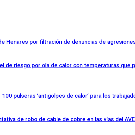
á de Henares por filtración de denuncias de agresione
el de riesgo por ola de calor con temperaturas que 
100 pulseras ‘antigolpes de calor’ para los trabajad
entativa de robo de cable de cobre en las vías del AVE