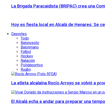
La Brigada Paracaidista (BRIPAC) crea una Com
Hoy es fiesta local en Alcalá de Henares: Se c
Deportes
Todo
Baloncesto
Balonmano
Fútbol
Hockey
Natación
Polideportivo
Rugby
La atleta alcalaína Rocío Arroyo se volvió a 
El Alcalá echa a andar para preparar una temp