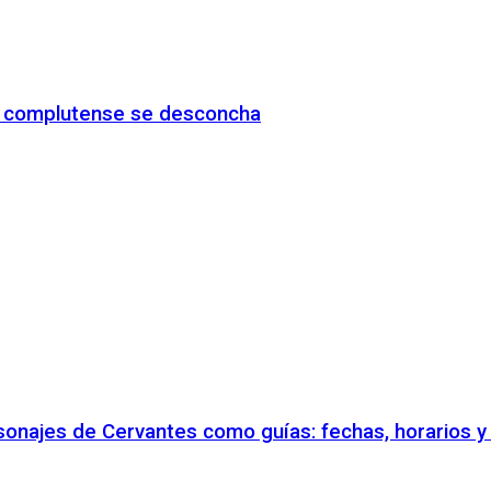
io complutense se desconcha
rsonajes de Cervantes como guías: fechas, horarios 