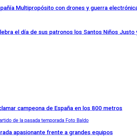
pañía Multipropósito con drones y guerra electróni
elebra el día de sus patronos los Santos Niños Justo 
proclamar campeona de España en los 800 metros
orada apasionante frente a grandes equipos