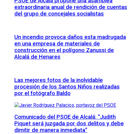
PSOE de Alcalá propone una asamblea
extraordinaria anual de rendición de cuentas
del grupo de concejales socialistas
Un incendio provoca daños esta madrugada
en una empresa de materiales de
construcción en el polígono Zanussi de
Alcalá de Henares
Las mejores fotos de la inolvidable
procesión de los Santos Niños realizadas
por el fotógrafo Baldo
Comunicado del PSOE de Alcalá: “Judith
Piquet será juzgada por dos delitos y debe
dimitir de manera inmediata”