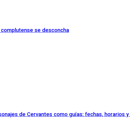
io complutense se desconcha
rsonajes de Cervantes como guías: fechas, horarios 