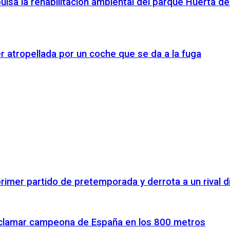
ulsa la rehabilitación ambiental del parque Huerta de
r atropellada por un coche que se da a la fuga
rimer partido de pretemporada y derrota a un rival di
proclamar campeona de España en los 800 metros