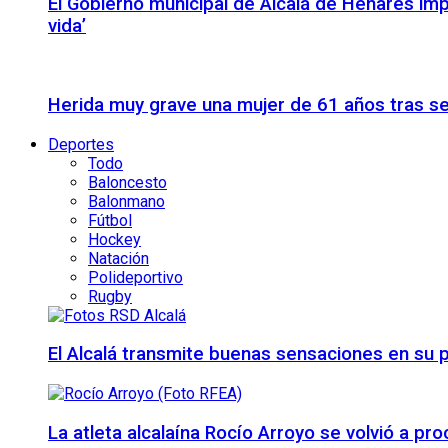
El Gobierno municipal de Alcalá de Henares imp
vida’
Herida muy grave una mujer de 61 años tras se
Deportes
Todo
Baloncesto
Balonmano
Fútbol
Hockey
Natación
Polideportivo
Rugby
El Alcalá transmite buenas sensaciones en su p
La atleta alcalaína Rocío Arroyo se volvió a 