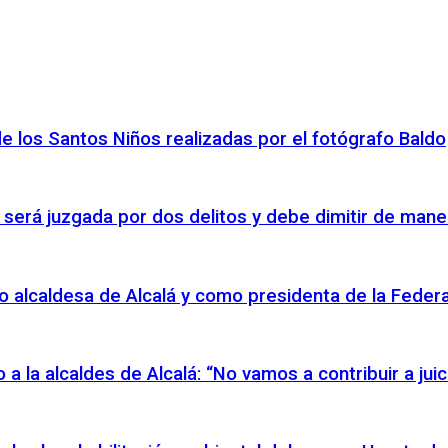
de los Santos Niños realizadas por el fotógrafo Baldo
 será juzgada por dos delitos y debe dimitir de mane
o alcaldesa de Alcalá y como presidenta de la Federac
io a la alcaldes de Alcalá: “No vamos a contribuir a ju