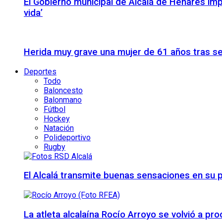
El Gobierno municipal de Alcalá de Henares imp
vida’
Herida muy grave una mujer de 61 años tras se
Deportes
Todo
Baloncesto
Balonmano
Fútbol
Hockey
Natación
Polideportivo
Rugby
El Alcalá transmite buenas sensaciones en su p
La atleta alcalaína Rocío Arroyo se volvió a 