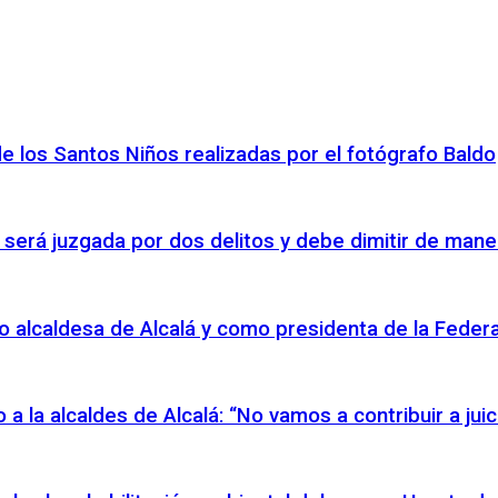
de los Santos Niños realizadas por el fotógrafo Baldo
 será juzgada por dos delitos y debe dimitir de mane
o alcaldesa de Alcalá y como presidenta de la Federac
io a la alcaldes de Alcalá: “No vamos a contribuir a ju