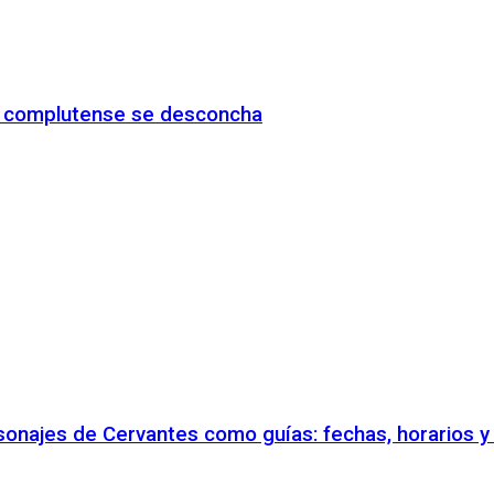
io complutense se desconcha
rsonajes de Cervantes como guías: fechas, horarios 