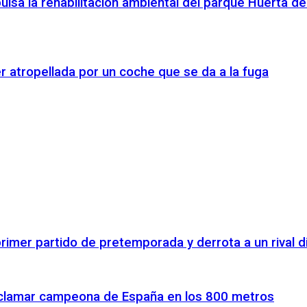
ulsa la rehabilitación ambiental del parque Huerta de
r atropellada por un coche que se da a la fuga
rimer partido de pretemporada y derrota a un rival di
proclamar campeona de España en los 800 metros