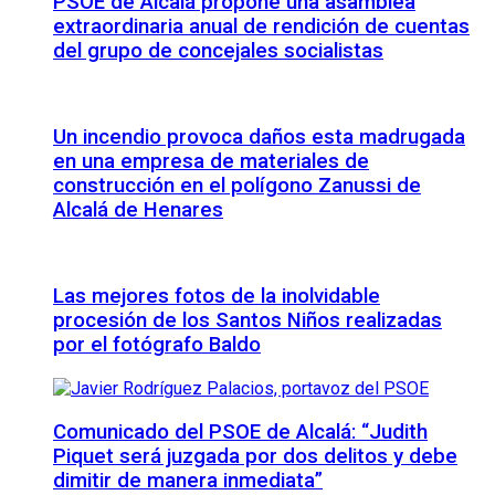
PSOE de Alcalá propone una asamblea
extraordinaria anual de rendición de cuentas
del grupo de concejales socialistas
Un incendio provoca daños esta madrugada
en una empresa de materiales de
construcción en el polígono Zanussi de
Alcalá de Henares
Las mejores fotos de la inolvidable
procesión de los Santos Niños realizadas
por el fotógrafo Baldo
Comunicado del PSOE de Alcalá: “Judith
Piquet será juzgada por dos delitos y debe
dimitir de manera inmediata”