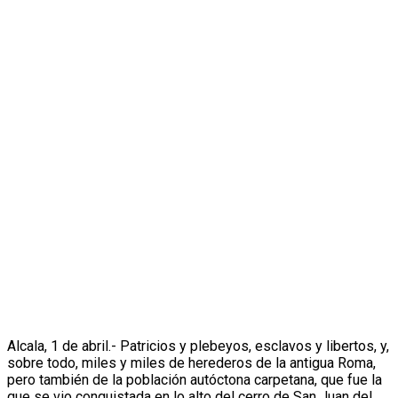
Alcala, 1 de abril.- Patricios y plebeyos, esclavos y libertos, y,
sobre todo, miles y miles de herederos de la antigua Roma,
pero también de la población autóctona carpetana, que fue la
que se vio conquistada en lo alto del cerro de San Juan del