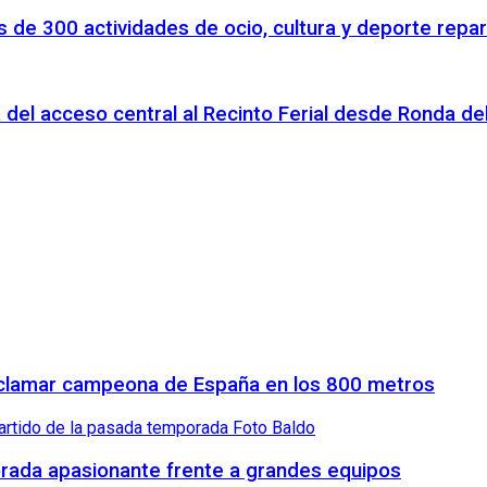
 de 300 actividades de ocio, cultura y deporte repar
 del acceso central al Recinto Ferial desde Ronda d
proclamar campeona de España en los 800 metros
orada apasionante frente a grandes equipos