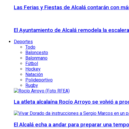
Las Ferias y Fiestas de Alcalá contarán con más
El Ayuntamiento de Alcalá remodela la escalera
Deportes
Todo
Baloncesto
Balonmano
Fútbol
Hockey
Natación
Polideportivo
Rugby
La atleta alcalaína Rocío Arroyo se volvió a 
El Alcalá echa a andar para preparar una temp