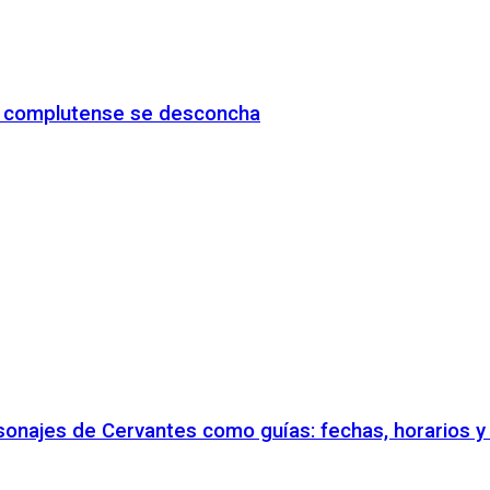
io complutense se desconcha
rsonajes de Cervantes como guías: fechas, horarios 