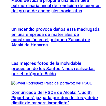
PSOE de Alcalá propone una asamblea
extraordinaria anual de rendición de cuentas
del grupo de concejales socialistas
Un incendio provoca daños esta madrugada
en una empresa de materiales de
construcción en el polígono Zanussi de
Alcalá de Henares
Las mejores fotos de la inolvidable
procesión de los Santos Niños realizadas
por el fotógrafo Baldo
Comunicado del PSOE de Alcalá: “Judith
Piquet será juzgada por dos delitos y debe
dimitir de manera inmediata”