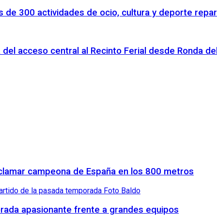
 de 300 actividades de ocio, cultura y deporte repar
 del acceso central al Recinto Ferial desde Ronda d
proclamar campeona de España en los 800 metros
orada apasionante frente a grandes equipos