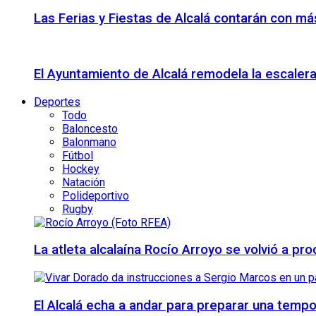
Las Ferias y Fiestas de Alcalá contarán con más
El Ayuntamiento de Alcalá remodela la escalera
Deportes
Todo
Baloncesto
Balonmano
Fútbol
Hockey
Natación
Polideportivo
Rugby
La atleta alcalaína Rocío Arroyo se volvió a 
El Alcalá echa a andar para preparar una temp