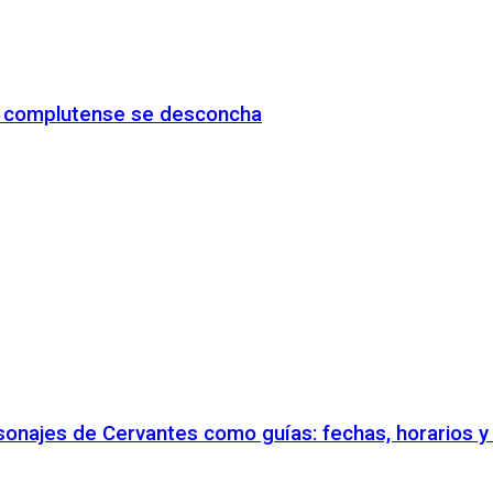
io complutense se desconcha
rsonajes de Cervantes como guías: fechas, horarios 