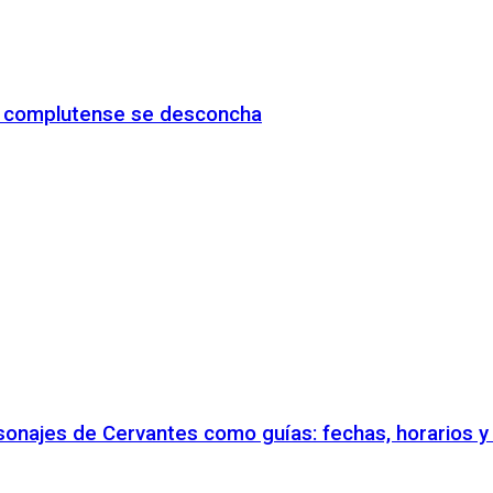
io complutense se desconcha
rsonajes de Cervantes como guías: fechas, horarios 