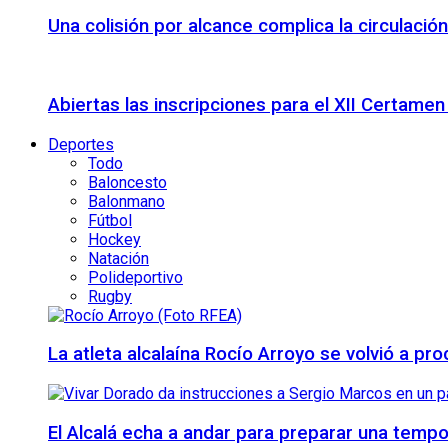
Una colisión por alcance complica la circulació
Abiertas las inscripciones para el XII Certame
Deportes
Todo
Baloncesto
Balonmano
Fútbol
Hockey
Natación
Polideportivo
Rugby
La atleta alcalaína Rocío Arroyo se volvió a 
El Alcalá echa a andar para preparar una temp