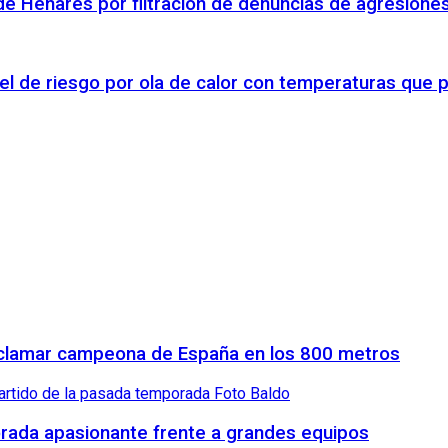
á de Henares por filtración de denuncias de agresione
el de riesgo por ola de calor con temperaturas que 
proclamar campeona de España en los 800 metros
orada apasionante frente a grandes equipos