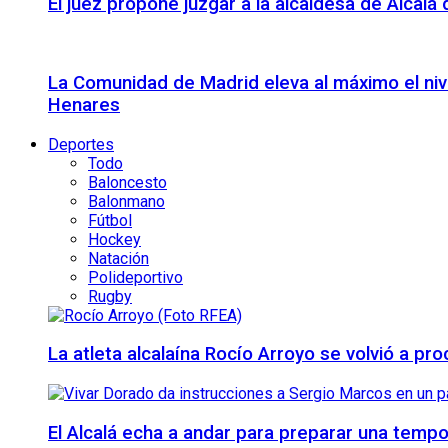
El juez propone juzgar a la alcaldesa de Alcal
La Comunidad de Madrid eleva al máximo el niv
Henares
Deportes
Todo
Baloncesto
Balonmano
Fútbol
Hockey
Natación
Polideportivo
Rugby
La atleta alcalaína Rocío Arroyo se volvió a 
El Alcalá echa a andar para preparar una temp