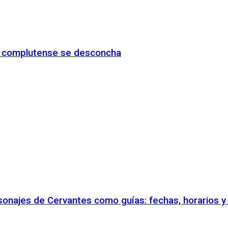
io complutense se desconcha
rsonajes de Cervantes como guías: fechas, horarios 