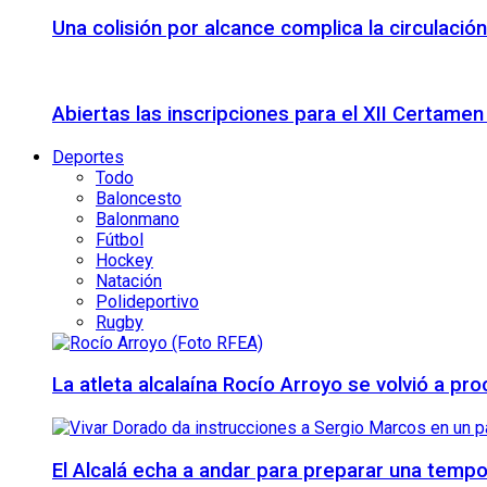
Una colisión por alcance complica la circulació
Abiertas las inscripciones para el XII Certame
Deportes
Todo
Baloncesto
Balonmano
Fútbol
Hockey
Natación
Polideportivo
Rugby
La atleta alcalaína Rocío Arroyo se volvió a 
El Alcalá echa a andar para preparar una temp