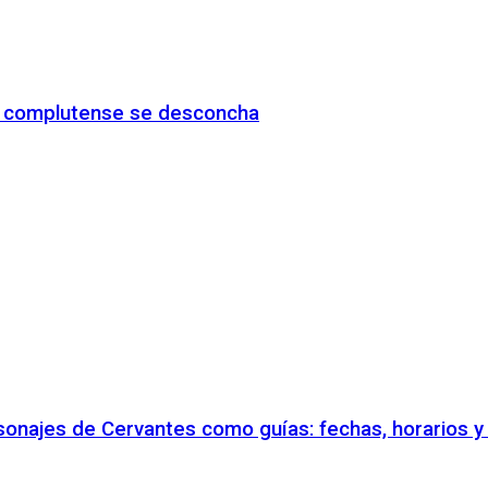
io complutense se desconcha
rsonajes de Cervantes como guías: fechas, horarios 