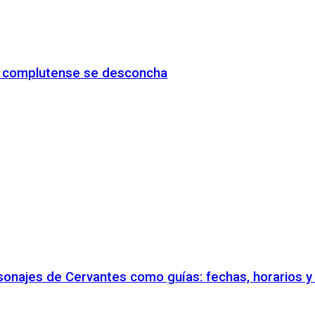
io complutense se desconcha
rsonajes de Cervantes como guías: fechas, horarios 