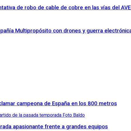
entativa de robo de cable de cobre en las vías del AVE
pañía Multipropósito con drones y guerra electróni
proclamar campeona de España en los 800 metros
orada apasionante frente a grandes equipos