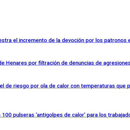
stra el incremento de la devoción por los patronos 
á de Henares por filtración de denuncias de agresione
el de riesgo por ola de calor con temperaturas que 
100 pulseras ‘antigolpes de calor’ para los trabajad