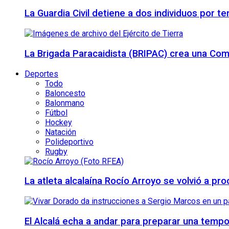
La Guardia Civil detiene a dos individuos por t
La Brigada Paracaidista (BRIPAC) crea una Com
Deportes
Todo
Baloncesto
Balonmano
Fútbol
Hockey
Natación
Polideportivo
Rugby
La atleta alcalaína Rocío Arroyo se volvió a 
El Alcalá echa a andar para preparar una temp