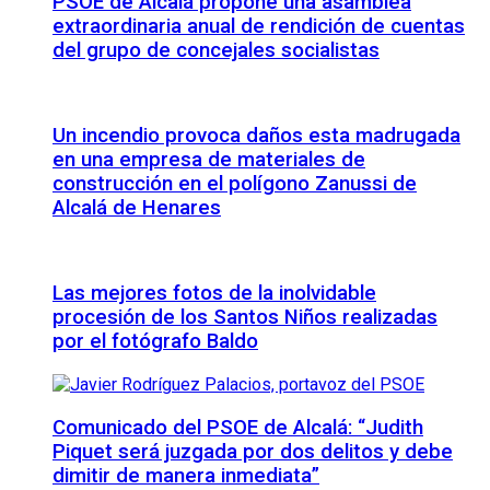
PSOE de Alcalá propone una asamblea
extraordinaria anual de rendición de cuentas
del grupo de concejales socialistas
Un incendio provoca daños esta madrugada
en una empresa de materiales de
construcción en el polígono Zanussi de
Alcalá de Henares
Las mejores fotos de la inolvidable
procesión de los Santos Niños realizadas
por el fotógrafo Baldo
Comunicado del PSOE de Alcalá: “Judith
Piquet será juzgada por dos delitos y debe
dimitir de manera inmediata”