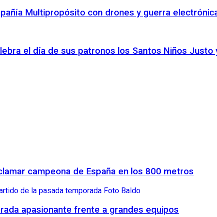
pañía Multipropósito con drones y guerra electróni
elebra el día de sus patronos los Santos Niños Justo 
proclamar campeona de España en los 800 metros
orada apasionante frente a grandes equipos