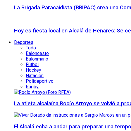
La Brigada Paracaidista (BRIPAC) crea una Com
Hoy es fiesta local en Alcalá de Henares: Se c
Deportes
Todo
Baloncesto
Balonmano
Fútbol
Hockey
Natación
Polideportivo
Rugby
La atleta alcalaína Rocío Arroyo se volvió a 
El Alcalá echa a andar para preparar una temp