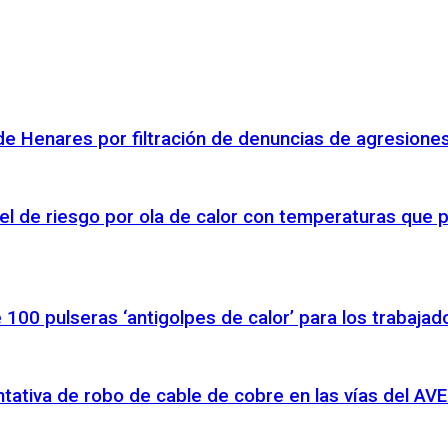
á de Henares por filtración de denuncias de agresione
el de riesgo por ola de calor con temperaturas que 
100 pulseras ‘antigolpes de calor’ para los trabajad
entativa de robo de cable de cobre en las vías del AVE