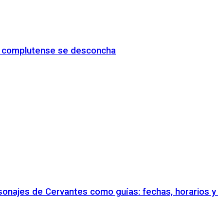
io complutense se desconcha
rsonajes de Cervantes como guías: fechas, horarios 