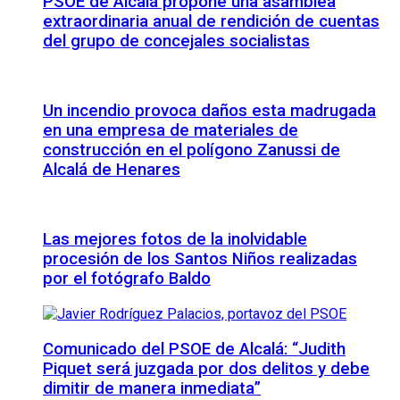
PSOE de Alcalá propone una asamblea
extraordinaria anual de rendición de cuentas
del grupo de concejales socialistas
Un incendio provoca daños esta madrugada
en una empresa de materiales de
construcción en el polígono Zanussi de
Alcalá de Henares
Las mejores fotos de la inolvidable
procesión de los Santos Niños realizadas
por el fotógrafo Baldo
Comunicado del PSOE de Alcalá: “Judith
Piquet será juzgada por dos delitos y debe
dimitir de manera inmediata”