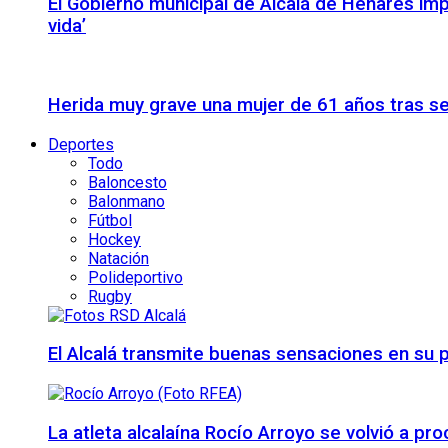
El Gobierno municipal de Alcalá de Henares imp
vida’
Herida muy grave una mujer de 61 años tras se
Deportes
Todo
Baloncesto
Balonmano
Fútbol
Hockey
Natación
Polideportivo
Rugby
El Alcalá transmite buenas sensaciones en su p
La atleta alcalaína Rocío Arroyo se volvió a 