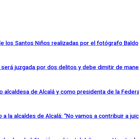
de los Santos Niños realizadas por el fotógrafo Baldo
 será juzgada por dos delitos y debe dimitir de mane
o alcaldesa de Alcalá y como presidenta de la Federac
io a la alcaldes de Alcalá: “No vamos a contribuir a ju