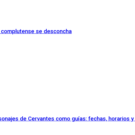
io complutense se desconcha
rsonajes de Cervantes como guías: fechas, horarios 