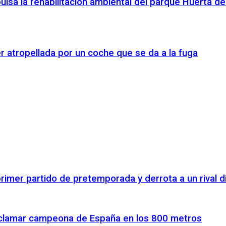
ulsa la rehabilitación ambiental del parque Huerta de
r atropellada por un coche que se da a la fuga
rimer partido de pretemporada y derrota a un rival di
proclamar campeona de España en los 800 metros