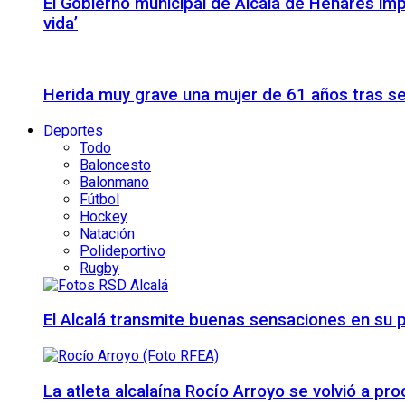
El Gobierno municipal de Alcalá de Henares imp
vida’
Herida muy grave una mujer de 61 años tras se
Deportes
Todo
Baloncesto
Balonmano
Fútbol
Hockey
Natación
Polideportivo
Rugby
El Alcalá transmite buenas sensaciones en su p
La atleta alcalaína Rocío Arroyo se volvió a 