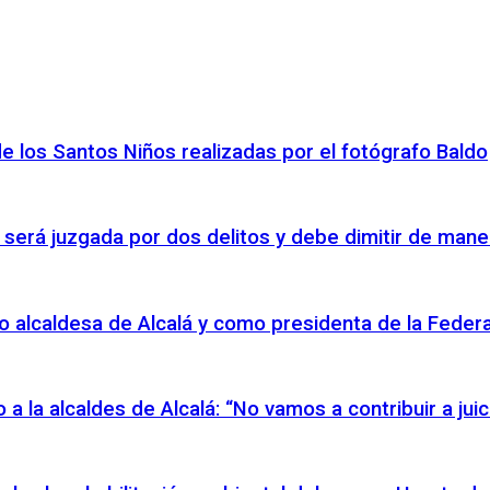
de los Santos Niños realizadas por el fotógrafo Baldo
 será juzgada por dos delitos y debe dimitir de mane
o alcaldesa de Alcalá y como presidenta de la Federac
io a la alcaldes de Alcalá: “No vamos a contribuir a ju