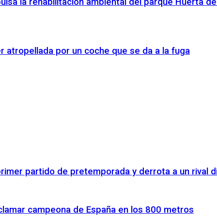
ulsa la rehabilitación ambiental del parque Huerta de
r atropellada por un coche que se da a la fuga
rimer partido de pretemporada y derrota a un rival di
proclamar campeona de España en los 800 metros