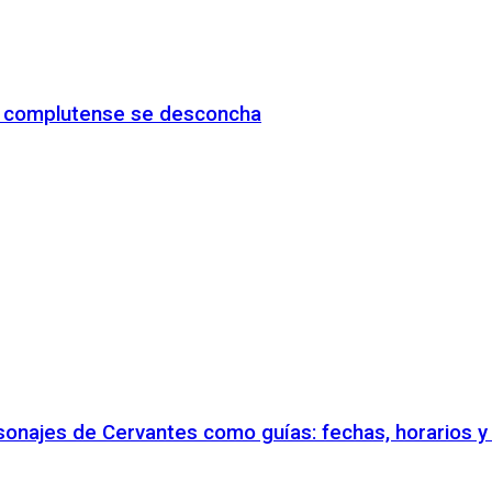
io complutense se desconcha
rsonajes de Cervantes como guías: fechas, horarios 