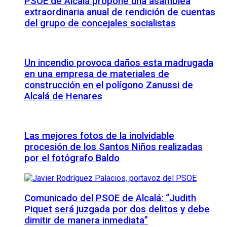
PSOE de Alcalá propone una asamblea
extraordinaria anual de rendición de cuentas
del grupo de concejales socialistas
Un incendio provoca daños esta madrugada
en una empresa de materiales de
construcción en el polígono Zanussi de
Alcalá de Henares
Las mejores fotos de la inolvidable
procesión de los Santos Niños realizadas
por el fotógrafo Baldo
Comunicado del PSOE de Alcalá: “Judith
Piquet será juzgada por dos delitos y debe
dimitir de manera inmediata”