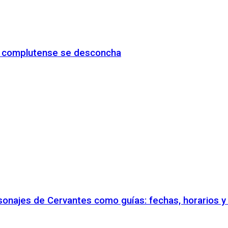
io complutense se desconcha
rsonajes de Cervantes como guías: fechas, horarios 