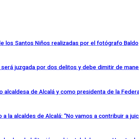
de los Santos Niños realizadas por el fotógrafo Baldo
 será juzgada por dos delitos y debe dimitir de mane
o alcaldesa de Alcalá y como presidenta de la Federac
io a la alcaldes de Alcalá: “No vamos a contribuir a ju