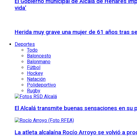
El Gobierno municipal de Alcalá de Henares imp
vida’
Herida muy grave una mujer de 61 años tras se
Deportes
Todo
Baloncesto
Balonmano
Fútbol
Hockey
Natación
Polideportivo
Rugby
El Alcalá transmite buenas sensaciones en su p
La atleta alcalaína Rocío Arroyo se volvió a 