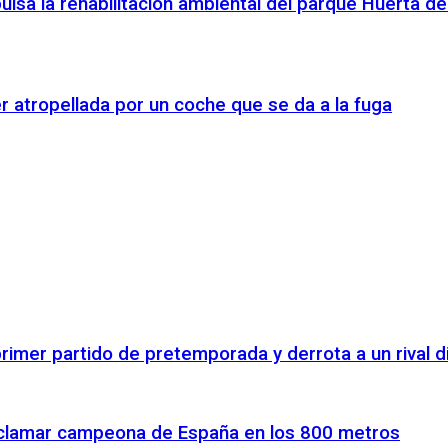
ulsa la rehabilitación ambiental del parque Huerta de
r atropellada por un coche que se da a la fuga
rimer partido de pretemporada y derrota a un rival di
proclamar campeona de España en los 800 metros